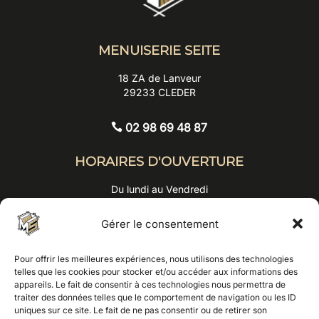
MENUISERIE SEITE
18 ZA de Lanveur
29233 CLEDER

HORAIRES D'OUVERTURE
Du lundi au Vendredi
09h00 - 12h00
13h30 - 17h30
Gérer le consentement
NOUS ÉCRIRE
Pour offrir les meilleures expériences, nous utilisons des technologies
telles que les cookies pour stocker et/ou accéder aux informations des
appareils. Le fait de consentir à ces technologies nous permettra de
NOUS APPELER
traiter des données telles que le comportement de navigation ou les ID
uniques sur ce site. Le fait de ne pas consentir ou de retirer son