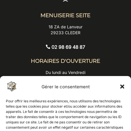
MENUISERIE SEITE
18 ZA de Lanveur
29233 CLEDER

HORAIRES D'OUVERTURE
Du lundi au Vendredi
09h00 - 12h00
13h30 - 17h30
Gérer le consentement
NOUS ÉCRIRE
Pour offrir les meilleures expériences, nous utilisons des technologies
telles que les cookies pour stocker et/ou accéder aux informations des
appareils. Le fait de consentir à ces technologies nous permettra de
NOUS APPELER
traiter des données telles que le comportement de navigation ou les ID
uniques sur ce site. Le fait de ne pas consentir ou de retirer son
consentement peut avoir un effet négatif sur certaines caractéristiques