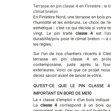
Terrasse en pin classe 4 en Finistère : le 
climat breton
En Finistère Nord, une terrasse en bois pre
l’humidité et les embruns. Le choix de l’
esthétique : c’est ce qui décide si votre t
vingt. Le pin traité
classe 4
est l’un
durabilité/prix pour le climat breton — à
les règles.
Sur l’un de nos chantiers récents à Cl
terrasse en pin classe 4 en prol
contemporaine, juste après la four
extérieures. Voici ce que ce projet nous
devez savoir avant de lancer le vôtre.
QU’EST-CE QUE LE PIN CLASSE 4
IMPORTANT EN BORD DE MER)
La « classe d’emploi » d’un bois indique 
La
classe 4
correspond à un bois qui
permanent avec l’eau ou un sol humide 