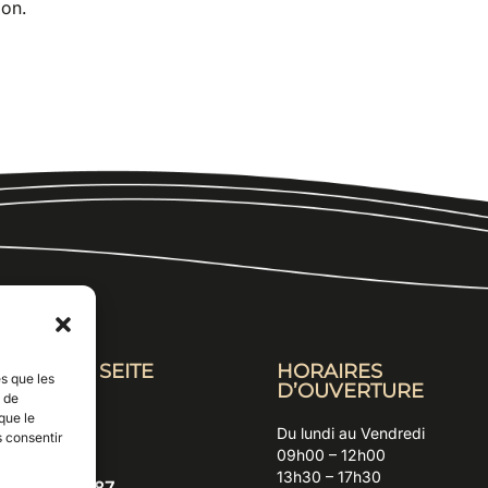
ion.
NUISERIE SEITE
HORAIRES
es que les
D’OUVERTURE
t de
A de Lanveur
que le
Du lundi au Vendredi
33 CLEDER
s consentir
09h00 – 12h00
13h30 – 17h30